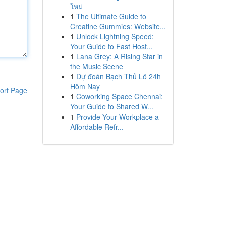
ใหม่
1
The Ultimate Guide to
Creatine Gummies: Website...
1
Unlock Lightning Speed:
Your Guide to Fast Host...
1
Lana Grey: A Rising Star in
the Music Scene
1
Dự đoán Bạch Thủ Lô 24h
Hôm Nay
ort Page
1
Coworking Space Chennai:
Your Guide to Shared W...
1
Provide Your Workplace a
Affordable Refr...