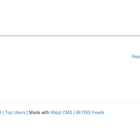
Rep
d
|
Top Users
| Made with
Kliqqi CMS
|
All RSS Feeds