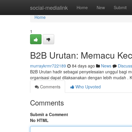
Home
social-medialink
Home
New
Submit
Home
1
B2B Urutan: Memacu Kece
murraykrmr722189
84 days ago
News
Discus
B2B Urutan hadir sebagai penyelesaian unggul bagi menin
organisasi dapat dilaksanakan dengan lebih mudah . 
Comments
Who Upvoted
Comments
Submit a Comment
No HTML