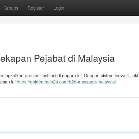
Groups
Register
Login
kapan Pejabat di Malaysia
s
gkatkan prestasi institusi di negara ini. Dengan sistem inovatif , aktiv
Kesan ini
https://goldenthaib2b.com/b2b-massage-malaysia/