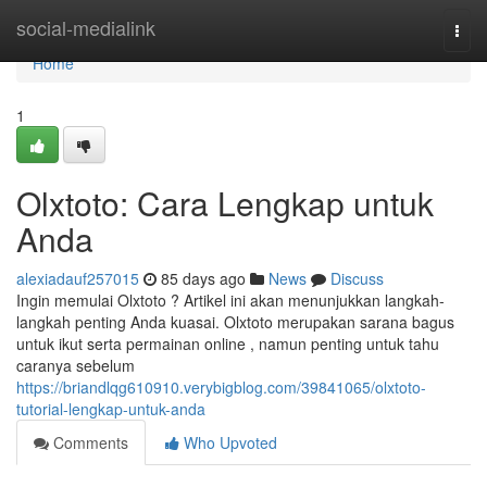
Home
social-medialink
Togg
navi
Home
1
Olxtoto: Cara Lengkap untuk
Anda
alexiadauf257015
85 days ago
News
Discuss
Ingin memulai Olxtoto ? Artikel ini akan menunjukkan langkah-
langkah penting Anda kuasai. Olxtoto merupakan sarana bagus
untuk ikut serta permainan online , namun penting untuk tahu
caranya sebelum
https://briandlqg610910.verybigblog.com/39841065/olxtoto-
tutorial-lengkap-untuk-anda
Comments
Who Upvoted