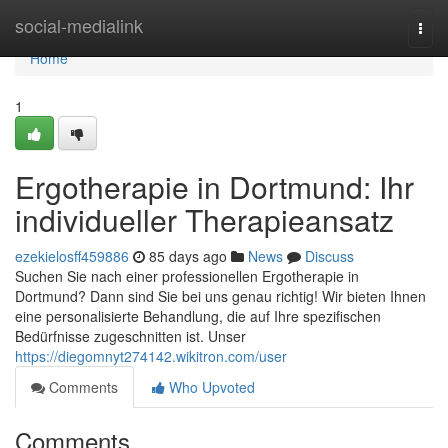
Home
social-medialink
Togg
navi
Home
1
Ergotherapie in Dortmund: Ihr
individueller Therapieansatz
ezekielosff459886
85 days ago
News
Discuss
Suchen Sie nach einer professionellen Ergotherapie in
Dortmund? Dann sind Sie bei uns genau richtig! Wir bieten Ihnen
eine personalisierte Behandlung, die auf Ihre spezifischen
Bedürfnisse zugeschnitten ist. Unser
https://diegomnyt274142.wikitron.com/user
Comments
Who Upvoted
Comments