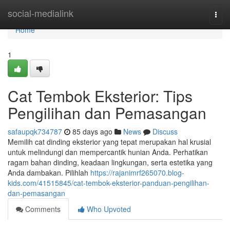
Home
social-medialink
Togg
navi
Home
1
Cat Tembok Eksterior: Tips
Pengilihan dan Pemasangan
safaupqk734787
85 days ago
News
Discuss
Memilih cat dinding eksterior yang tepat merupakan hal krusial
untuk melindungi dan mempercantik hunian Anda. Perhatikan
ragam bahan dinding, keadaan lingkungan, serta estetika yang
Anda dambakan. Pilihlah
https://rajanimrf265070.blog-
kids.com/41515845/cat-tembok-eksterior-panduan-pengilihan-
dan-pemasangan
Comments
Who Upvoted