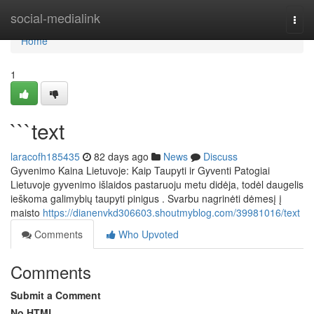
Home
social-medialink
Togg
navi
Home
1
```text
laracofh185435
82 days ago
News
Discuss
Gyvenimo Kaina Lietuvoje: Kaip Taupyti ir Gyventi Patogiai
Lietuvoje gyvenimo išlaidos pastaruoju metu didėja, todėl daugelis
ieškoma galimybių taupyti pinigus . Svarbu nagrinėti dėmesį į
maisto
https://dianenvkd306603.shoutmyblog.com/39981016/text
Comments
Who Upvoted
Comments
Submit a Comment
No HTML