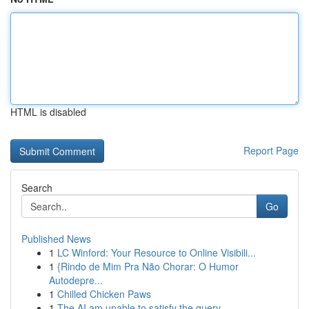
HTML is disabled
Report Page
Search
Go
Published News
1
LC Winford: Your Resource to Online Visibili...
1
{Rindo de Mim Pra Não Chorar: O Humor
Autodepre...
1
Chilled Chicken Paws
1
The AI am unable to satisfy the query.