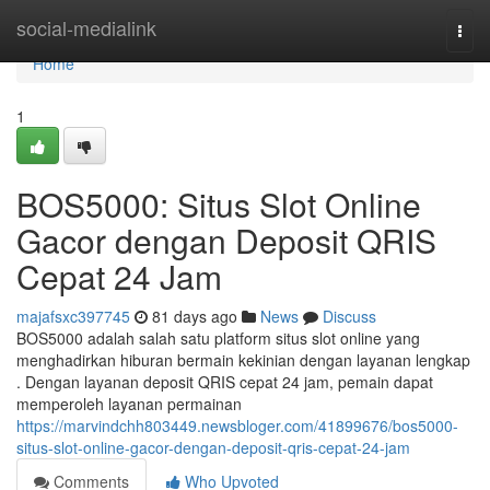
Home
social-medialink
Togg
navi
Home
1
BOS5000: Situs Slot Online
Gacor dengan Deposit QRIS
Cepat 24 Jam
majafsxc397745
81 days ago
News
Discuss
BOS5000 adalah salah satu platform situs slot online yang
menghadirkan hiburan bermain kekinian dengan layanan lengkap
. Dengan layanan deposit QRIS cepat 24 jam, pemain dapat
memperoleh layanan permainan
https://marvindchh803449.newsbloger.com/41899676/bos5000-
situs-slot-online-gacor-dengan-deposit-qris-cepat-24-jam
Comments
Who Upvoted