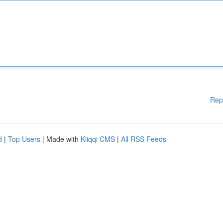
Rep
d
|
Top Users
| Made with
Kliqqi CMS
|
All RSS Feeds