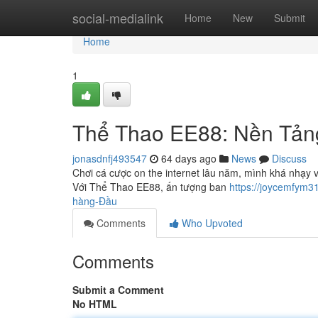
Home
social-medialink
Home
New
Submit
Home
1
Thể Thao EE88: Nền Tản
jonasdnfj493547
64 days ago
News
Discuss
Chơi cá cược on the internet lâu năm, mình khá nhạy vớ
Với Thể Thao EE88, ấn tượng ban
https://joycemfym3
hàng-Đầu
Comments
Who Upvoted
Comments
Submit a Comment
No HTML