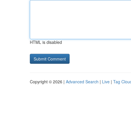
HTML is disabled
Copyright © 2026 |
Advanced Search
|
Live
|
Tag Clou