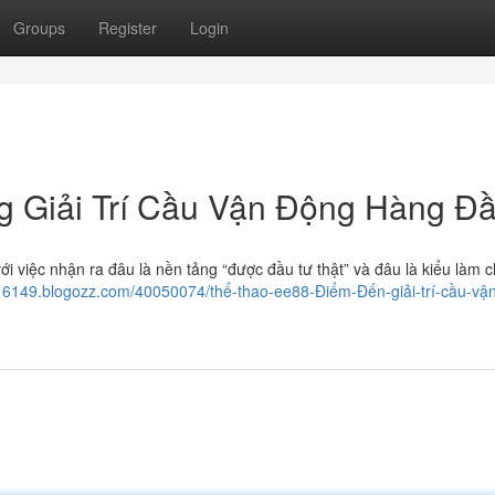
Groups
Register
Login
g Giải Trí Cầu Vận Động Hàng Đ
i việc nhận ra đâu là nền tảng “được đầu tư thật” và đâu là kiểu làm c
16149.blogozz.com/40050074/thể-thao-ee88-Điểm-Đến-giải-trí-cầu-vậ