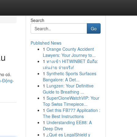
Search
Go
Published News
1
Orange County Accident
ầu
Lawyers: Your Journey to...
1
ทางเข้า HITWINBET มือถือ:
เล่นง่าย จ่ายจริง!
1
Synthetic Sports Surfaces
ho có.
Bangalore: A Det...
n-Động-
1
Lungzen: Your Definitive
Guide to Breathing ...
1
SuperCloneWatchVIP: Your
Top Swiss Timepiece...
1
Get this FB777 Application :
The Best Instructions
1
Understanding EE88: A
Deep Dive
1
¿Qué es LegalShield y