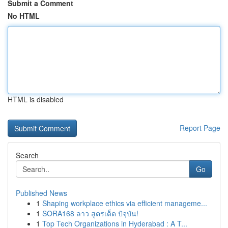
Submit a Comment
No HTML
HTML is disabled
Report Page
Search
Go
Published News
1
Shaping workplace ethics via efficient manageme...
1
SORA168 ลาว สูตรเด็ด ปัจุบัน!
1
Top Tech Organizations in Hyderabad : A T...