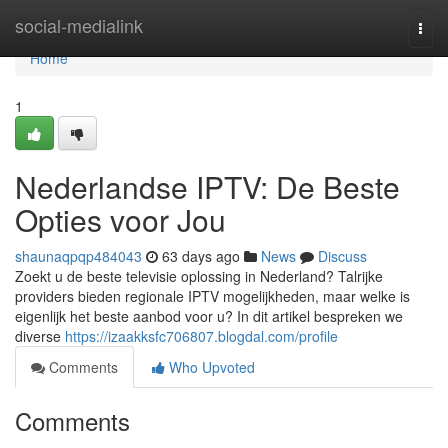
Home
social-medialink
Togg
navi
Home
1
Nederlandse IPTV: De Beste
Opties voor Jou
shaunaqpqp484043
63 days ago
News
Discuss
Zoekt u de beste televisie oplossing in Nederland? Talrijke
providers bieden regionale IPTV mogelijkheden, maar welke is
eigenlijk het beste aanbod voor u? In dit artikel bespreken we
diverse
https://izaakksfc706807.blogdal.com/profile
Comments
Who Upvoted
Comments