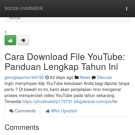
Home
social-medialink
Togg
navi
Home
1
Cara Download File YouTube:
Panduan Lengkap Tahun Ini
georgiaqvma169195
62 days ago
News
Discuss
Ingin menyimpan klip YouTube kesukaan Anda bagi diputar tanpa
perlu ? Di bawah ini ini, kami akan penjelasan rinci mengenai
proses memperolah video YouTube pada tahun sekarang.
Tersedia
https://phoebeedrp176731.blogdeazar.com/profile
Comments
Who Upvoted
Comments