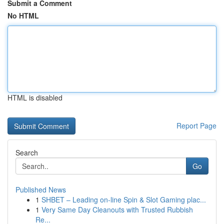
Submit a Comment
No HTML
HTML is disabled
Report Page
Search
Go
Published News
1
SHBET – Leading on-line Spin & Slot Gaming plac...
1
Very Same Day Cleanouts with Trusted Rubbish
Re...