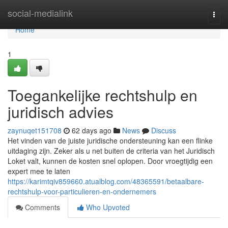
Home
social-medialink
Togg
navi
Home
1
Toegankelijke rechtshulp en
juridisch advies
zaynuqet151708
62 days ago
News
Discuss
Het vinden van de juiste juridische ondersteuning kan een flinke
uitdaging zijn. Zeker als u net buiten de criteria van het Juridisch
Loket valt, kunnen de kosten snel oplopen. Door vroegtijdig een
expert mee te laten
https://karimtqiv859660.atualblog.com/48365591/betaalbare-
rechtshulp-voor-particulieren-en-ondernemers
Comments
Who Upvoted