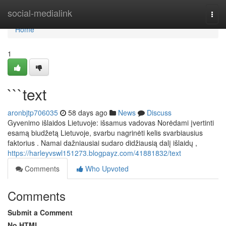
Home
social-medialink
Togg
navi
Home
1
```text
aronbjtp706035
58 days ago
News
Discuss
Gyvenimo išlaidos Lietuvoje: išsamus vadovas Norėdami įvertinti
esamą biudžetą Lietuvoje, svarbu nagrinėti kelis svarbiausius
faktorius . Namai dažniausiai sudaro didžiausią dalį išlaidų ,
https://harleyvswl151273.blogpayz.com/41881832/text
Comments
Who Upvoted
Comments
Submit a Comment
No HTML