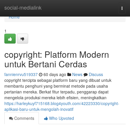
Home
social-medialink
Togg
navi
Home
1
copyright: Platform Modern
untuk Bertani Cerdas
fannienrvu519337
60 days ago
News
Discuss
copyright tercipta sebagai platform baru yang dibuat untuk
membantu penghuni yang berminat metode pada usaha
pertanian mereka. Berkat fitur terpadu, penggarap dapat
mengelola produksi mereka lebih efisien, meningkatkan
https://harleykuyf715168.blog4youth.com/42223330/copyright-
aplikasi-baru-untuk-mengolah-inovatif
Comments
Who Upvoted