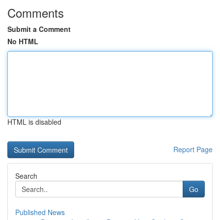
Comments
Submit a Comment
No HTML
HTML is disabled
Report Page
Search
Go
Published News