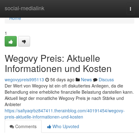
Home
social-medialink
Togg
navi
Home
1
Wegovy Preis: Aktuelle
Informationen und Kosten
wegovypreis995113
56 days ago
News
Discuss
Der Wert von Wegovy ist ein oft diskutiertes Anliegen, da die
Behandlung eine erhebliche finanzielle Belastung darstellen kann.
Aktuell liegt der monatliche Wegovy Preis je nach Stärke und
Anbieter
https://safiyaqrbz847411.therainblog.com/40191454/wegovy-
preis-aktuelle-informationen-und-kosten
Comments
Who Upvoted