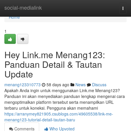
Home
social-medialink
Togg
navi
Home
1
Hey Link.me Menang123:
Panduan Detail & Tautan
Update
menang123310773
58 days ago
News
Discuss
Apakah Anda ingin untuk menggunakan Link.me Menang123?
Panduan ini akan menyediakan panduan lengkap mengenai cara
mengoptimalkan platform tersebut serta menampilkan URL
terbaru untuk koneksi. Pengguna akan memahami
https://arranymey821905.csublogs.com/49605538/link-me-
menang123-tutorial-detail-tautan-baru
Comments
Who Upvoted