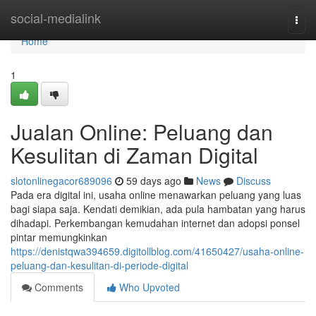
Home
social-medialink
Togg
navi
Home
1
Jualan Online: Peluang dan
Kesulitan di Zaman Digital
slotonlinegacor689096
59 days ago
News
Discuss
Pada era digital ini, usaha online menawarkan peluang yang luas
bagi siapa saja. Kendati demikian, ada pula hambatan yang harus
dihadapi. Perkembangan kemudahan internet dan adopsi ponsel
pintar memungkinkan
https://denistqwa394659.digitollblog.com/41650427/usaha-online-
peluang-dan-kesulitan-di-periode-digital
Comments
Who Upvoted