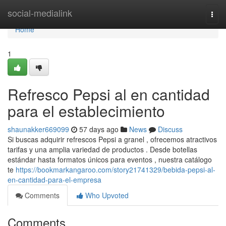
Home
social-medialink
Togg
navi
Home
1
Refresco Pepsi al en cantidad
para el establecimiento
shaunakker669099
57 days ago
News
Discuss
Si buscas adquirir refrescos Pepsi a granel , ofrecemos atractivos
tarifas y una amplia variedad de productos . Desde botellas
estándar hasta formatos únicos para eventos , nuestra catálogo
te
https://bookmarkangaroo.com/story21741329/bebida-pepsi-al-
en-cantidad-para-el-empresa
Comments
Who Upvoted
Comments