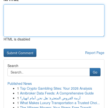
HTML is disabled
Report Page
Search
Go
Published News
1
Top Crypto Gambling Sites: Your 2026 Analysis
1
Amibroker Data Feeds: A Comprehensive Guide
1
أزمة القروض المتعثرة: هل نحن أمام انهيار؟
1
What Makes Luxury Transportation a Trusted Choi...
1
The Villages Movers: Your Stress-Free Transiti...