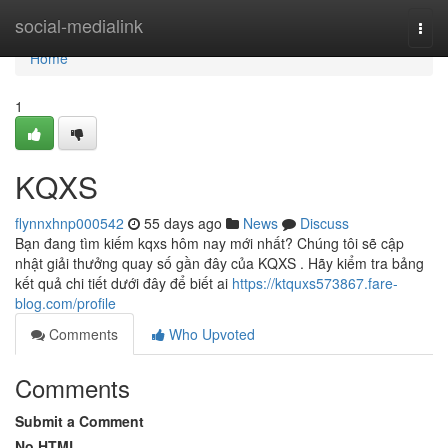
Home
social-medialink
Togg
navi
Home
1
KQXS
flynnxhnp000542
55 days ago
News
Discuss
Bạn đang tìm kiếm kqxs hôm nay mới nhất? Chúng tôi sẽ cập
nhật giải thưởng quay số gần đây của KQXS . Hãy kiểm tra bảng
kết quả chi tiết dưới đây để biết ai
https://ktquxs573867.fare-
blog.com/profile
Comments
Who Upvoted
Comments
Submit a Comment
No HTML