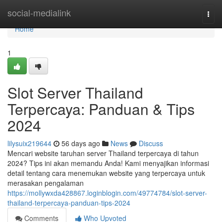
Home
social-medialink
Togg
navi
Home
1
Slot Server Thailand
Terpercaya: Panduan & Tips
2024
lilysuix219644
56 days ago
News
Discuss
Mencari website taruhan server Thailand terpercaya di tahun
2024? Tips ini akan memandu Anda! Kami menyajikan informasi
detail tentang cara menemukan website yang terpercaya untuk
merasakan pengalaman
https://mollywxda428867.loginblogin.com/49774784/slot-server-
thailand-terpercaya-panduan-tips-2024
Comments
Who Upvoted