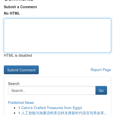
Submit a Comment
No HTML
HTML is disabled
Report Page
Search
Go
Published News
1
Cairo's Crafted Treasures from Egypt
1
人工智能与海量语料库怎样支撑新时代语言培养改革...