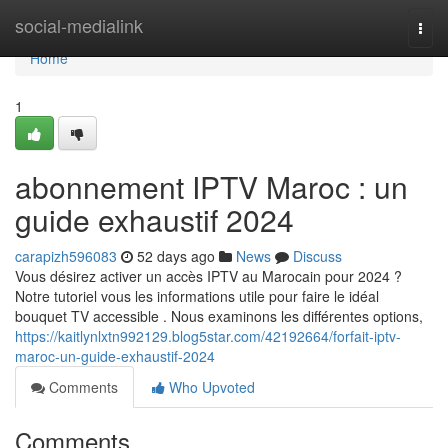
Home
social-medialink
Togg
navi
Home
1
abonnement IPTV Maroc : un
guide exhaustif 2024
carapizh596083
52 days ago
News
Discuss
Vous désirez activer un accès IPTV au Marocain pour 2024 ?
Notre tutoriel vous les informations utile pour faire le idéal
bouquet TV accessible . Nous examinons les différentes options,
https://kaitlynlxtn992129.blog5star.com/42192664/forfait-iptv-
maroc-un-guide-exhaustif-2024
Comments
Who Upvoted
Comments