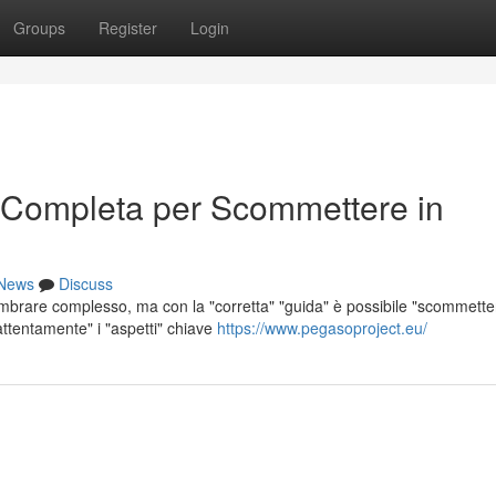
Groups
Register
Login
 Completa per Scommettere in
News
Discuss
mbrare complesso, ma con la "corretta" "guida" è possibile "scommetter
attentamente" i "aspetti" chiave
https://www.pegasoproject.eu/