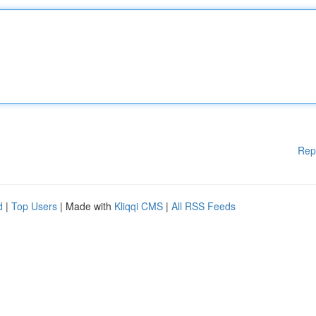
Rep
d
|
Top Users
| Made with
Kliqqi CMS
|
All RSS Feeds