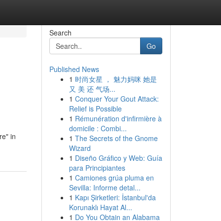
Search
Go
Published News
1
时尚女星 ， 魅力妈咪 她是
又 美 还 气场...
1
Conquer Your Gout Attack:
Relief is Possible
1
Rémunération d'infirmière à
domicile : Combi...
e" in
1
The Secrets of the Gnome
Wizard
1
Diseño Gráfico y Web: Guía
para Principiantes
1
Camiones grúa pluma en
Sevilla: Informe detal...
1
Kapı Şirketleri: İstanbul'da
Korunaklı Hayat Al...
1
Do You Obtain an Alabama