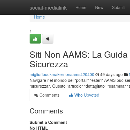
Home
social-medialink
Home
New
Submit
Home
1
Siti Non AAMS: La Guida
Sicurezza
miglioribookmakernonaams420400
49 days ago
Navigare nel mondo dei "portali" "esteri" AAMS può se
"sicurezza". Questo "articolo" "dettagliato" "esamina" "
Comments
Who Upvoted
Comments
Submit a Comment
No HTML