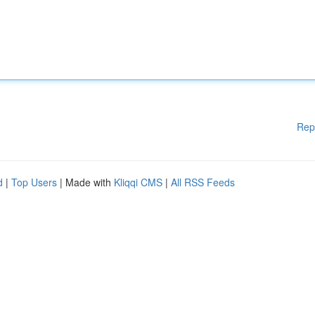
Rep
d
|
Top Users
| Made with
Kliqqi CMS
|
All RSS Feeds