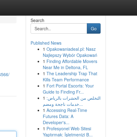
Search
Go
Published News
1
Opakowaniadeal.pl: Nasz
Najlepszy Wybór Opakowań
1
Finding Affordable Movers
Near Me in Deltona, FL
1
The Leadership Trap That
6566/
Kills Team Performance
1
Fort Portal Escorts: Your
Guide to Finding Fr...
1
التخلص من الحشرات بالرياض:
خدمات ناجحة ومضم...
1
Accessing Real-Time
Futures Data: A
Developer's...
1
Profesyonel Web Sitesi
Yaptırmak: İşletmenizi B...