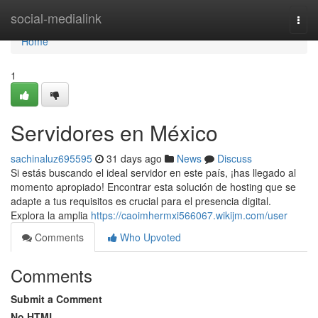
Home
social-medialink
Togg
navi
Home
1
Servidores en México
sachinaluz695595
31 days ago
News
Discuss
Si estás buscando el ideal servidor en este país, ¡has llegado al
momento apropiado! Encontrar esta solución de hosting que se
adapte a tus requisitos es crucial para el presencia digital.
Explora la amplia
https://caoimhermxi566067.wikijm.com/user
Comments
Who Upvoted
Comments
Submit a Comment
No HTML