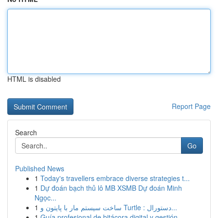
HTML is disabled
Report Page
Search
Go
Published News
1
Today's travellers embrace diverse strategies t...
1
Dự đoán bạch thủ lô MB XSMB Dự đoán Minh
Ngọc...
1
ساخت سیستم مار با پایتون و Turtle : دستورال...
1
Guía profesional de bitácora digital y gestión ...