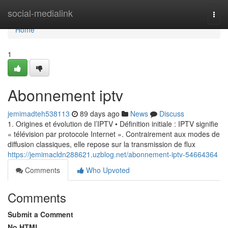
Home
social-medialink
Togg
navi
Home
1
Abonnement iptv
jemimadteh538113
89 days ago
News
Discuss
1. Origines et évolution de l’IPTV • Définition initiale : IPTV signifie
« télévision par protocole Internet ». Contrairement aux modes de
diffusion classiques, elle repose sur la transmission de flux
https://jemimacldn288621.uzblog.net/abonnement-iptv-54664364
Comments
Who Upvoted
Comments
Submit a Comment
No HTML