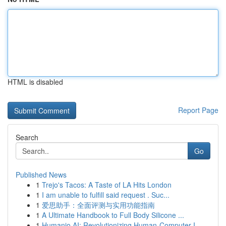
HTML is disabled
Report Page
Search
Go
Published News
1
Trejo's Tacos: A Taste of LA Hits London
1
I am unable to fulfill said request . Suc...
1
爱思助手：全面评测与实用功能指南
1
A Ultimate Handbook to Full Body Silicone ...
1
Humanio AI: Revolutionizing Human-Computer I...