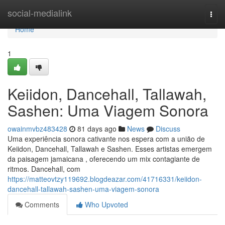
Home
social-medialink
Togg
navi
Home
1
Keiidon, Dancehall, Tallawah,
Sashen: Uma Viagem Sonora
owainmvbz483428
81 days ago
News
Discuss
Uma experiência sonora cativante nos espera com a união de
Keiidon, Dancehall, Tallawah e Sashen. Esses artistas emergem
da paisagem jamaicana , oferecendo um mix contagiante de
ritmos. Dancehall, com
https://matteovtzy119692.blogdeazar.com/41716331/keiidon-
dancehall-tallawah-sashen-uma-viagem-sonora
Comments
Who Upvoted