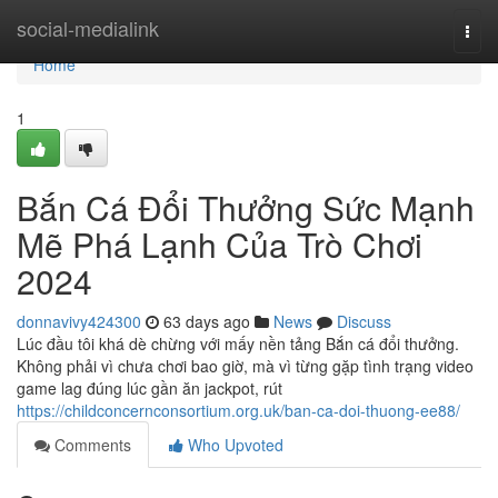
Home
social-medialink
Togg
navi
Home
1
Bắn Cá Đổi Thưởng Sức Mạnh
Mẽ Phá Lạnh Của Trò Chơi
2024
donnavivy424300
63 days ago
News
Discuss
Lúc đầu tôi khá dè chừng với mấy nền tảng Bắn cá đổi thưởng.
Không phải vì chưa chơi bao giờ, mà vì từng gặp tình trạng video
game lag đúng lúc gần ăn jackpot, rút
https://childconcernconsortium.org.uk/ban-ca-doi-thuong-ee88/
Comments
Who Upvoted